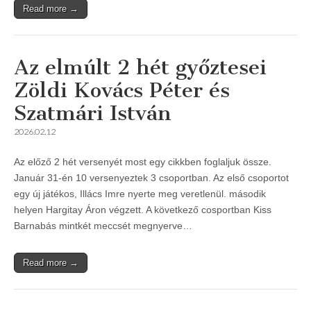
Read more →
Az elmúlt 2 hét győztesei
Zöldi Kovács Péter és
Szatmári István
2026.02.12
Az előző 2 hét versenyét most egy cikkben foglaljuk össze.
Január 31-én 10 versenyeztek 3 csoportban. Az első csoportot
egy új játékos, Illács Imre nyerte meg veretlenül. második
helyen Hargitay Áron végzett. A következő cosportban Kiss
Barnabás mintkét meccsét megnyerve…
Read more →