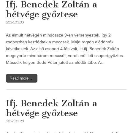
Ifj. Benedek Zoltán a
hétvége győztese
2026.01.30
Az elmúlt hétvégén mindössze 9-en versenyeztek, így 2
csoportban kezdődtek a meccsek. Majd rögtön elődöntők
következtek. Az első csoport 4 fős volt, itt ifj. Benedek Zoltán
megnyerte mindhárom meccsét, veretlenül lett csoportgyőztes.
Második helyen Bodó Péter jutott az elődöntőbe. A…
Read more →
Ifj. Benedek Zoltán a
hétvége győztese
2026.01.23