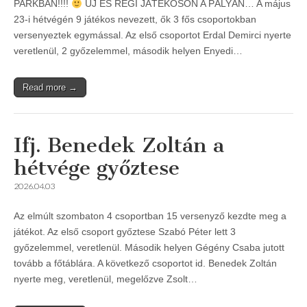
PARKBAN!!!!
ÚJ ÉS RÉGI JÁTÉKOSON A PÁLYÁN… A május
23-i hétvégén 9 játékos nevezett, ők 3 fős csoportokban
versenyeztek egymással. Az első csoportot Erdal Demirci nyerte
veretlenül, 2 győzelemmel, második helyen Enyedi…
Read more →
Ifj. Benedek Zoltán a
hétvége győztese
2026.04.03
Az elmúlt szombaton 4 csoportban 15 versenyző kezdte meg a
játékot. Az első csoport győztese Szabó Péter lett 3
győzelemmel, veretlenül. Második helyen Gégény Csaba jutott
tovább a főtáblára. A következő csoportot id. Benedek Zoltán
nyerte meg, veretlenül, megelőzve Zsolt…