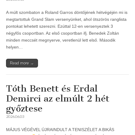
A múlt szombaton a Roland Garros döntőjének hétvégéjén mi is
megtartottuk Grand Slam versenyünket, ahol ötszörös ranglista
pontokat lehetett szerezni. Ezúttal 12-en versenyeztek 3
négyfős csoportban. Az első csoportban ifj. Benedek Zoltán
minden meccsét megnyerve, veretlenül lett első. Második
helyen…
Read more →
Tóth Benett és Erdal
Demirci az elmúlt 2 hét
győztese
2026.06.03
MÁJUS VÉGÉVEL ÚJRAINDULT A TENISZÉLET A BIKÁS