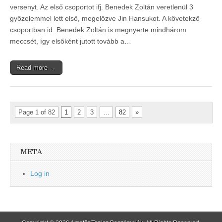
versenyt. Az első csoportot ifj. Benedek Zoltán veretlenül 3
győzelemmel lett első, megelőzve Jin Hansukot. A követekző
csoportban id. Benedek Zoltán is megnyerte mindhárom
meccsét, így elsőként jutott tovább a…
Read more →
Page 1 of 82
1
2
3
…
82
»
META
Log in