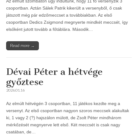
Az elmúlt szombaton úgy indultunk, hogy 11 fő versenyzik 3
csoportban. Aztán Sálek Patrik kikerült a versenyből, ő csak
játszott még pár edzőmeccset a továbbiakban. Az első
csoportban Dedics Zsigmond megnyerte mindkét meccsét, így
elsőként jutott tovább a főtáblára. Második…
Read more →
Dévai Péter a hétvége
győztese
2026.01.16
Az elmúlt hétvégén 3 csoportban, 11 játékos kezdte meg a
versenyt. Az első csoportban nagyon szoros meccsek alakultak
ki, 1 vagy 2 (?) hajszálon múlott, de Zsolt Péter mindhárom
mérkőzését megnyerve lett első. Két meccsét is csak nagy
csatában, de…