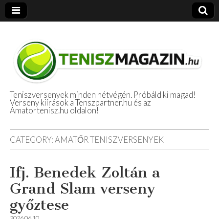
Teniszversenyek minden hétvégén. Próbáld ki magad!
Verseny kiírások a Tenszpartner.hu és az
Amatőr Tenisz
Amatortenisz.hu oldalon!
Beszámolók
CATEGORY:
AMATŐR TENISZVERSENYEK
Ifj. Benedek Zoltán a
Grand Slam verseny
győztese
2026.06.10