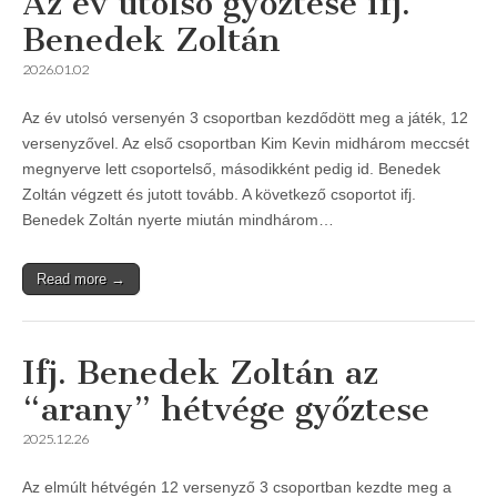
Az év utolsó győztese ifj.
Benedek Zoltán
2026.01.02
Az év utolsó versenyén 3 csoportban kezdődött meg a játék, 12
versenyzővel. Az első csoportban Kim Kevin midhárom meccsét
megnyerve lett csoportelső, másodikként pedig id. Benedek
Zoltán végzett és jutott tovább. A következő csoportot ifj.
Benedek Zoltán nyerte miután mindhárom…
Read more →
Ifj. Benedek Zoltán az
“arany” hétvége győztese
2025.12.26
Az elmúlt hétvégén 12 versenyző 3 csoportban kezdte meg a