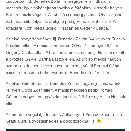
csoportban id. Benedek Zoltán is megnyerte mindhárom
meccsét, így elsőként jutott tovább a főtáblára. Második helyen
Bartha László végzett. Az utolsó csoport győztese Ötvös Zoltán
volt, második helyen továbbjutó pedig Pomázi Gábor volt. A
főtáblára jutott még Fucskó Krisztián és Gégény Csaba.
Az első negyeddöntőben ifj. Benedek Zoltán 6/4-re nyert Fucskó
Krisztián ellen. A második meccsen Ötvös Zoltán nyert 6/4-re
Gégény Csaba ellen. A harmadik meccsen pedig JIn Hansuk lett
a győztes 6/2-vel Bartha László ellen. Az utolsó meccs nagyon
szoros küzdelmet, kiélezett csatát hozott, végül Pomázi Gábor
csak tie-breakben tudott nyerni id. Benedek Zoltán ellen.
Az első elődöntőben ifj. Benedek Zoltán nagyon jól játszva 6/2-
re nyert Ötvös Zoltn ellen. A másik meccsen pedig Pomázi
Gábor is nagyon meggyőzően játszott, ő 6/1-re nyert Jin Hansuk
ellen.
A döntőben végül ifj. Benedek Zoltán nyert Pomázi Gábor ellen.
Gratulálunk a győztesnek és a dobogósoknak is!