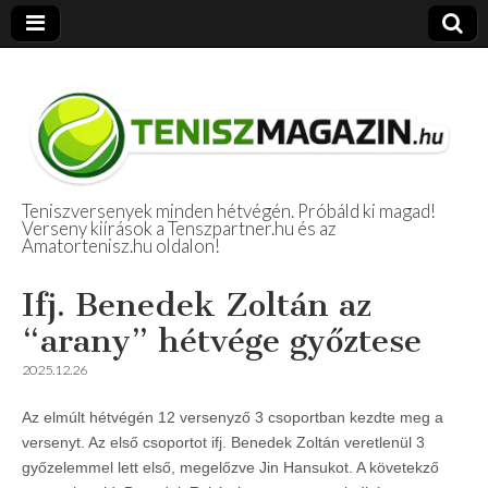
Teniszversenyek minden hétvégén. Próbáld ki magad!
Verseny kiírások a Tenszpartner.hu és az
Amatőr Tenisz
Amatortenisz.hu oldalon!
Beszámolók
Ifj. Benedek Zoltán az
“arany” hétvége győztese
2025.12.26
Az elmúlt hétvégén 12 versenyző 3 csoportban kezdte meg a
versenyt. Az első csoportot ifj. Benedek Zoltán veretlenül 3
győzelemmel lett első, megelőzve Jin Hansukot. A követekző