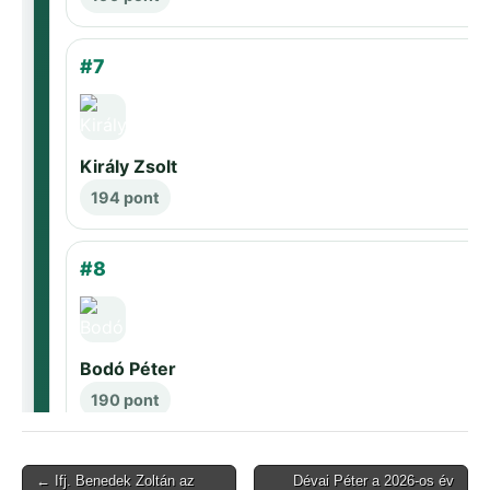
Post
← Ifj. Benedek Zoltán az
Dévai Péter a 2026-os év