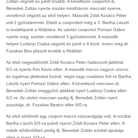
Zoltán végzett és jutott tovább. A következő csoportot ifj.
Benedek Zoltán nyerte miután mindhárom meccsét nyerve,
veretlenül végzett az első helyen. Második Zöldi Kovács Péter
volt 2 győzelemmel. Ebből a csoportból még a 3. Bartha László
is továbbjutott a főtáblára. Az udolsó csoportot Pomázi Gábor
nyerte meg, szintén veretlenül 3 győzelemmel. A második
helyen Ludányi Csaba végzett és jutott a 8 közé. Innen még dr.
Fazakas Bea játszott tovább a főtáblán.
Az első negyeddöntőt Zöldi Kovács Péter határozott játékkal,
6/1-re nyerte Kim Kevin ellen. A második meccs nagyon szoros
és izgalmas játékokat hozott, végül nagy csatában 6/4-re Bartha
László nyert Pomázi Gábor ellen. A következő meccsen id.
Benedek Zoltán meggyőző játékkal nyert Ludányi Csaba ellen
6/1-re. Az utolsó meccsen pedig ifj. Benedek Zoltán nyert
anyukája, dr. Fazakas Beatrix ellen 6/0-ra.
Az első elődöntő egy csoport meccs visszavágója volt, itt ezúttal
Bartha László 6/3-ra tudott nyerni Zöldi Kovács Péter ellen. A
másik elődöntőben pedig ifj. Benedek Zoltán ezúttal apukája
ellen is nyert, 6/3-ra.