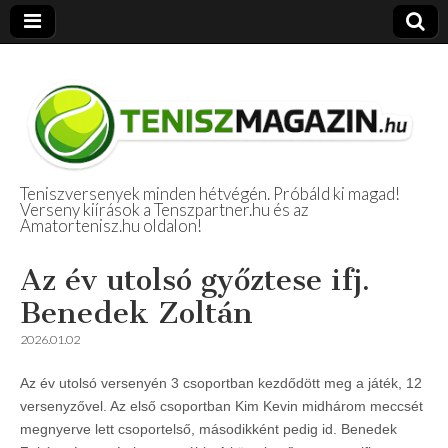
Teniszversenyek minden hétvégén. Próbáld ki magad!
Verseny kiírások a Tenszpartner.hu és az
Amatőr Tenisz
Amatortenisz.hu oldalon!
Beszámolók
Az év utolsó győztese ifj.
Benedek Zoltán
2026.01.02
Az év utolsó versenyén 3 csoportban kezdődött meg a játék, 12
versenyzővel. Az első csoportban Kim Kevin midhárom meccsét
megnyerve lett csoportelső, másodikként pedig id. Benedek