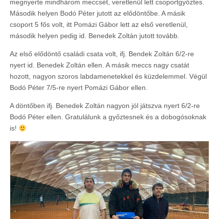
megnyerte mindhárom meccsét, veretlenül lett csoportgyőztes.
Második helyen Bodó Péter jutott az elődöntőbe. A másik
csoport 5 fős volt, itt Pomázi Gábor lett az első veretlenül,
második helyen pedig id. Benedek Zoltán jutott tovább.
Az első elődöntő családi csata volt, ifj. Bendek Zoltán 6/2-re
nyert id. Benedek Zoltán ellen. A másik meccs nagy csatát
hozott, nagyon szoros labdamenetekkel és küzdelemmel. Végül
Bodó Péter 7/5-re nyert Pomázi Gábor ellen.
A döntőben ifj. Benedek Zoltán nagyon jól játszva nyert 6/2-re
Bodó Péter ellen. Gratulálunk a győztesnek és a dobogósoknak
is!