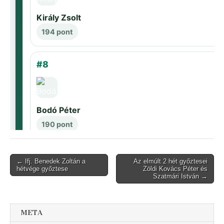
Post
← Ifj. Benedek Zoltán a
Az elmúlt 2 hét győztesei
hétvége győztese
Zöldi Kovács Péter és
navigation
Szatmári István →
META