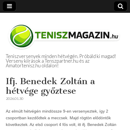
Teniszversenyek minden hétvégén. Próbáld ki magad!
Verseny kiírások a Tenszpartner.hu és az
Amatőr Tenisz
Amatortenisz.hu oldalon!
Beszámolók
Ifj. Benedek Zoltán a
hétvége győztese
2026.01.30
Az elmúlt hétvégén mindössze 9-en versenyeztek, így 2
csoportban kezdődtek a meccsek. Majd rögtön elődöntők
következtek. Az első csoport 4 fős volt, itt ifj. Benedek Zoltán