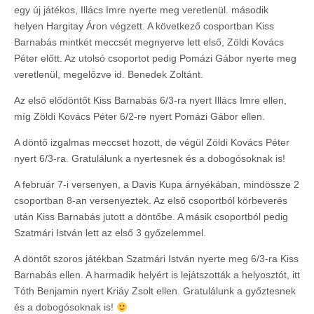
egy új játékos, Illács Imre nyerte meg veretlenül. második
helyen Hargitay Áron végzett. A következő cosportban Kiss
Barnabás mintkét meccsét megnyerve lett első, Zöldi Kovács
Péter előtt. Az utolsó csoportot pedig Pomázi Gábor nyerte meg
veretlenül, megelőzve id. Benedek Zoltánt.
Az első elődöntőt Kiss Barnabás 6/3-ra nyert Illács Imre ellen,
míg Zöldi Kovács Péter 6/2-re nyert Pomázi Gábor ellen.
A döntő izgalmas meccset hozott, de végül Zöldi Kovács Péter
nyert 6/3-ra. Gratulálunk a nyertesnek és a dobogósoknak is!
A február 7-i versenyen, a Davis Kupa árnyékában, mindössze 2
csoportban 8-an versenyeztek. Az első csoportból körbeverés
után Kiss Barnabás jutott a döntőbe. A másik csoportból pedig
Szatmári István lett az első 3 győzelemmel.
A döntőt szoros játékban Szatmári István nyerte meg 6/3-ra Kiss
Barnabás ellen. A harmadik helyért is lejátszották a helyosztót, itt
Tóth Benjamin nyert Kriáy Zsolt ellen. Gratulálunk a győztesnek
és a dobogósoknak is!