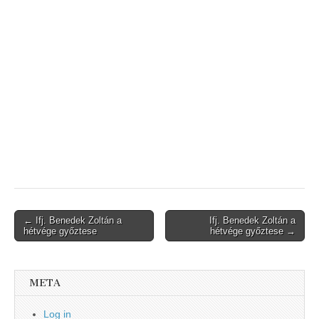
Post
← Ifj. Benedek Zoltán a
Ifj. Benedek Zoltán a
hétvége győztese
hétvége győztese →
navigation
META
Log in