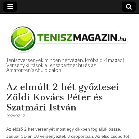
Teniszversenyek minden hétvégén. Próbáld ki magad!
Verseny kiírások a Tenszpartner.hu és az
Amatőr Tenisz
Amatortenisz.hu oldalon!
Beszámolók
Az elmúlt 2 hét győztesei
Zöldi Kovács Péter és
Szatmári István
2026.02.12
Az előző 2 hét versenyét most egy cikkben foglaljuk össze.
Január 31-én 10 versenyeztek 3 csoportban. Az első csoportot