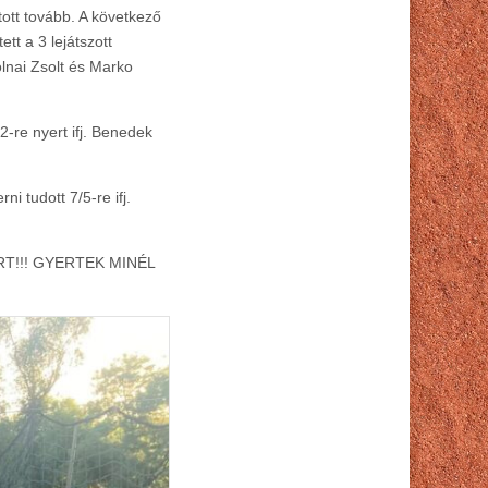
ott tovább. A következő
tt a 3 lejátszott
lnai Zsolt és Marko
-re nyert ifj. Benedek
 tudott 7/5-re ifj.
T!!! GYERTEK MINÉL