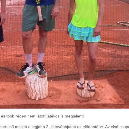
és több régen nem látott játékos is megjelent!
oportelső mellett a legjobb 2. is továbbjutott az elődöntőbe. Az első cso