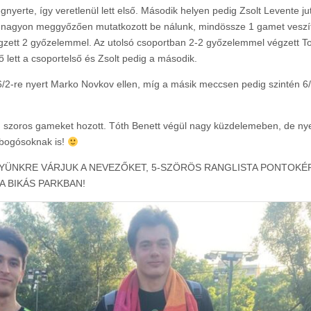
rte, így veretlenül lett első. Második helyen pedig Zsolt Levente jut
tt nagyon meggyőzően mutatkozott be nálunk, mindössze 1 gamet veszíte
zett 2 győzelemmel. Az utolsó csoportban 2-2 győzelemmel végzett To
ő lett a csoportelső és Zsolt pedig a második.
 6/2-re nyert Marko Novkov ellen, míg a másik meccsen pedig szintén 6/2
, szoros gameket hozott. Tóth Benett végül nagy küzdelemeben, de nyerni
obogósoknak is!
YÜNKRE VÁRJUK A NEVEZŐKET, 5-SZÖRÖS RANGLISTA PONTOKÉR
 BIKÁS PARKBAN!