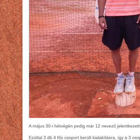
A május 30-i hétvégén pedig már 12 nevező jelentkezett 
Ezúttal 3 db 4 fős csoport került kialakításra, így a 3 cs