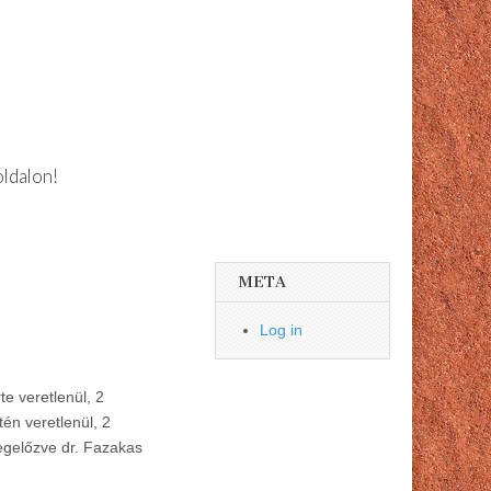
oldalon!
META
Log in
e veretlenül, 2
én veretlenül, 2
megelőzve dr. Fazakas