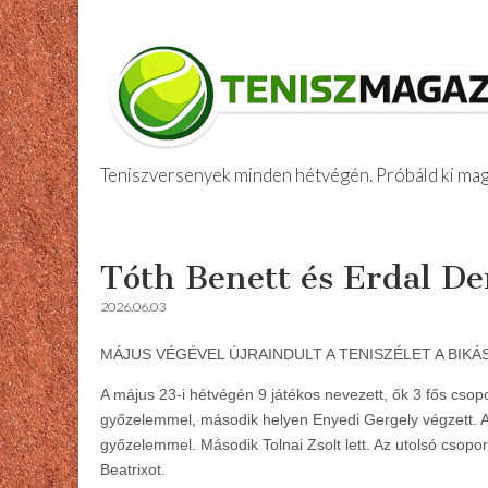
Teniszversenyek minden hétvégén. Próbáld ki maga
Amatőr Tenis
Skip
Main
to
menu
Tóth Benett és Erdal Dem
content
2026.06.03
MÁJUS VÉGÉVEL ÚJRAINDULT A TENISZÉLET A BIKÁS
A május 23-i hétvégén 9 játékos nevezett, ők 3 fős csop
győzelemmel, második helyen Enyedi Gergely végzett. A k
győzelemmel. Második Tolnai Zsolt lett. Az utolsó csopo
Beatrixot.