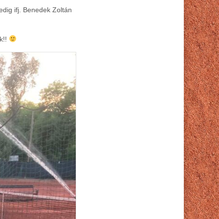
edig ifj. Benedek Zoltán
k!!