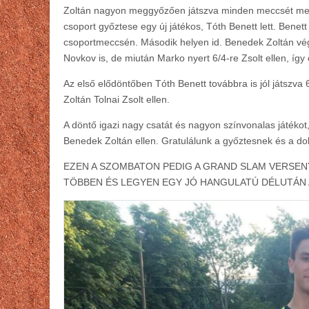
Zoltán nagyon meggyőzően játszva minden meccsét megnye
csoport győztese egy új játékos, Tóth Benett lett. Bene
csoportmeccsén. Második helyen id. Benedek Zoltán vég
Novkov is, de miután Marko nyert 6/4-re Zsolt ellen, így 
Az első elődöntőben Tóth Benett továbbra is jól játszva
Zoltán Tolnai Zsolt ellen.
A döntő igazi nagy csatát és nagyon színvonalas játékot
Benedek Zoltán ellen. Gratulálunk a győztesnek és a d
EZEN A SZOMBATON PEDIG A GRAND SLAM VERSEN
TÖBBEN ÉS LEGYEN EGY JÓ HANGULATÚ DÉLUTÁN A