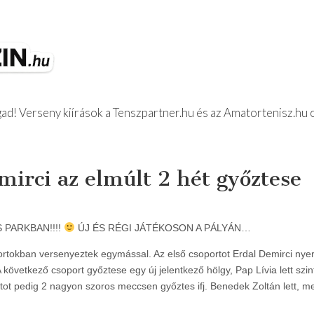
d! Verseny kiírások a Tenszpartner.hu és az Amatortenisz.hu 
z Beszámolók
irci az elmúlt 2 hét győztese
 PARKBAN!!!!
ÚJ ÉS RÉGI JÁTÉKOSON A PÁLYÁN…
ortokban versenyeztek egymással. Az első csoportot Erdal Demirci nyert
övetkező csoport győztese egy új jelentkező hölgy, Pap Lívia lett szint
rtot pedig 2 nagyon szoros meccsen győztes ifj. Benedek Zoltán lett, 