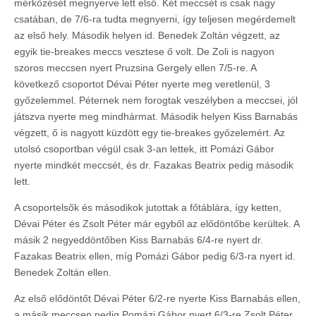
mérkőzését megnyerve lett első. Két meccsét is csak nagy
csatában, de 7/6-ra tudta megnyerni, így teljesen megérdemelt
az első hely. Második helyen id. Benedek Zoltán végzett, az
egyik tie-breakes meccs vesztese ő volt. De Zoli is nagyon
szoros meccsen nyert Pruzsina Gergely ellen 7/5-re. A
következő csoportot Dévai Péter nyerte meg veretlenül, 3
győzelemmel. Péternek nem forogtak veszélyben a meccsei, jól
játszva nyerte meg mindhármat. Második helyen Kiss Barnabás
végzett, ő is nagyott küzdött egy tie-breakes győzelemért. Az
utolsó csoportban végül csak 3-an lettek, itt Pomázi Gábor
nyerte mindkét meccsét, és dr. Fazakas Beatrix pedig második
lett.
A csoportelsők és másodikok jutottak a főtáblára, így ketten,
Dévai Péter és Zsolt Péter már egyből az elődöntőbe kerültek. A
másik 2 negyeddöntőben Kiss Barnabás 6/4-re nyert dr.
Fazakas Beatrix ellen, míg Pomázi Gábor pedig 6/3-ra nyert id.
Benedek Zoltán ellen.
Az első elődöntőt Dévai Péter 6/2-re nyerte Kiss Barnabás ellen,
a másik meccsen pedig Pomázi Gábor nyert 6/3-re Zsolt Péter