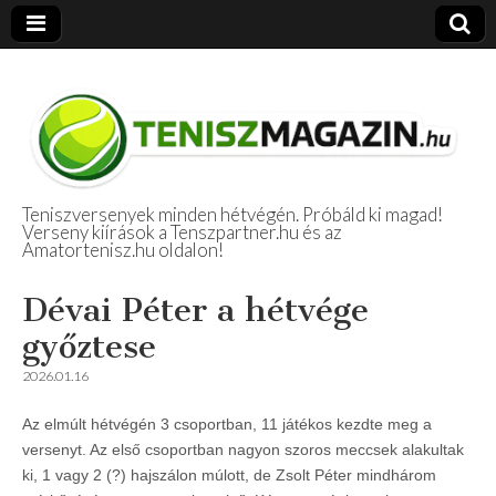
Teniszversenyek minden hétvégén. Próbáld ki magad!
Verseny kiírások a Tenszpartner.hu és az
Amatőr Tenisz
Amatortenisz.hu oldalon!
Beszámolók
Dévai Péter a hétvége
győztese
2026.01.16
Az elmúlt hétvégén 3 csoportban, 11 játékos kezdte meg a
versenyt. Az első csoportban nagyon szoros meccsek alakultak
ki, 1 vagy 2 (?) hajszálon múlott, de Zsolt Péter mindhárom