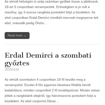
Az elmúlt hétvégén is szép számban gyűltek össze a játékosok,
18-an 5 csoportban versenyeztek. Erősségben is jó volt a
mezőny, így 3-szoros ranglista pontokért folyt a küzdelem. Az
első csoportban Erdal Demirci mindkét meccsét megnyerve lett
első, második pedig Ötvös…
Read more →
Erdal Demirci a szombati
győztes
2025.03.26
Az elmúlt szombaton 4 csoportban 16 fő kezdte meg a
versenyzést. Ezután 8 fős egyenes kieséses főtábla került
kialakításra, minden csoportból 2 fő továbbjutóval. Miután sokan
jöttek a ranglistánk elejéről, így háromszoros pontokért folyt a
küzdelem. Az első csoportot Dévai…