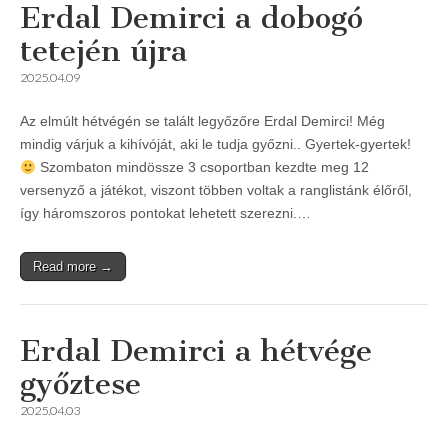
Erdal Demirci a dobogó
tetején újra
2025.04.09
Az elmúlt hétvégén se talált legyőzőre Erdal Demirci! Még
mindig várjuk a kihívóját, aki le tudja győzni.. Gyertek-gyertek!
Szombaton mindössze 3 csoportban kezdte meg 12
versenyző a játékot, viszont többen voltak a ranglistánk élőről,
így háromszoros pontokat lehetett szerezni.…
Read more →
Erdal Demirci a hétvége
győztese
2025.04.03