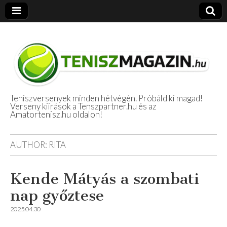
Teniszversenyek minden hétvégén. Próbáld ki magad!
Verseny kiírások a Tenszpartner.hu és az
Amatőr Tenisz
Amatortenisz.hu oldalon!
Beszámolók
AUTHOR:
RITA
Kende Mátyás a szombati
nap győztese
2025.04.30