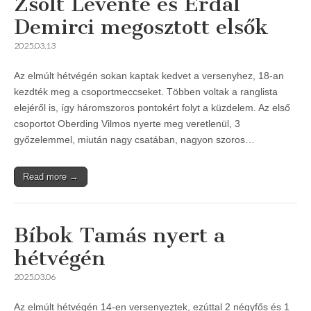
Zsolt Levente és Erdal
Demirci megosztott elsők
2025.03.13
Az elmúlt hétvégén sokan kaptak kedvet a versenyhez, 18-an
kezdték meg a csoportmeccseket. Többen voltak a ranglista
elejéről is, így háromszoros pontokért folyt a küzdelem. Az első
csoportot Oberding Vilmos nyerte meg veretlenül, 3
győzelemmel, miután nagy csatában, nagyon szoros…
Read more →
Bíbok Tamás nyert a
hétvégén
2025.03.06
Az elmúlt hétvégén 14-en versenyeztek, ezúttal 2 négyfős és 1