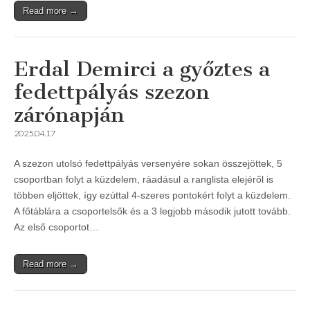
Read more →
Erdal Demirci a győztes a
fedettpályás szezon
zárónapján
2025.04.17
A szezon utolsó fedettpályás versenyére sokan összejöttek, 5
csoportban folyt a küzdelem, ráadásul a ranglista elejéről is
többen eljöttek, így ezúttal 4-szeres pontokért folyt a küzdelem.
A főtáblára a csoportelsők és a 3 legjobb második jutott tovább.
Az első csoportot…
Read more →