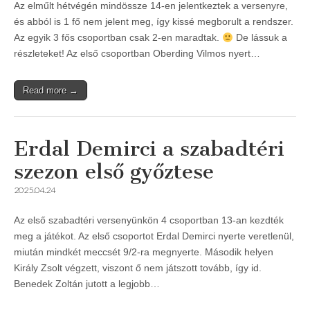
Az elműlt hétvégén mindössze 14-en jelentkeztek a versenyre,
és abból is 1 fő nem jelent meg, így kissé megborult a rendszer.
Az egyik 3 fős csoportban csak 2-en maradtak.
De lássuk a
részleteket! Az első csoportban Oberding Vilmos nyert…
Read more →
Erdal Demirci a szabadtéri
szezon első győztese
2025.04.24
Az első szabadtéri versenyünkön 4 csoportban 13-an kezdték
meg a játékot. Az első csoportot Erdal Demirci nyerte veretlenül,
miután mindkét meccsét 9/2-ra megnyerte. Második helyen
Király Zsolt végzett, viszont ő nem játszott tovább, így id.
Benedek Zoltán jutott a legjobb…