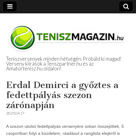
Teniszversenyek minden hétvégén. Próbáld ki magad!
Verseny kiírások a Tenszpartner.hu és az
Amatőr Tenisz
Amatortenisz.hu oldalon!
Beszámolók
Erdal Demirci a győztes a
fedettpályás szezon
zárónapján
2025.04.17
A szezon utolsó fedettpályás versenyére sokan összejöttek, 5
csoportban folyt a küzdelem, ráadásul a ranglista elejéről is