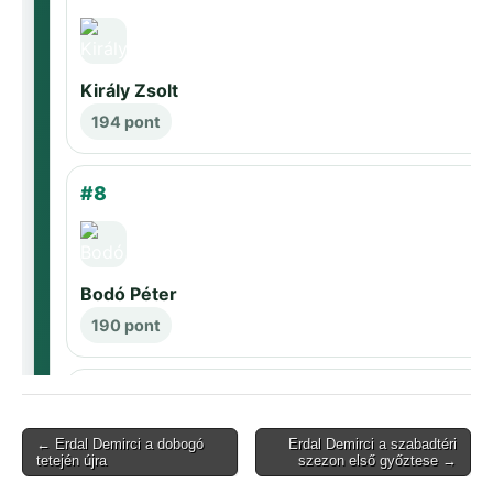
Post
← Erdal Demirci a dobogó
Erdal Demirci a szabadtéri
tetején újra
szezon első győztese →
navigation