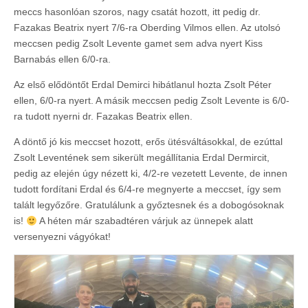
meccs hasonlóan szoros, nagy csatát hozott, itt pedig dr.
Fazakas Beatrix nyert 7/6-ra Oberding Vilmos ellen. Az utolsó
meccsen pedig Zsolt Levente gamet sem adva nyert Kiss
Barnabás ellen 6/0-ra.
Az első elődöntőt Erdal Demirci hibátlanul hozta Zsolt Péter
ellen, 6/0-ra nyert. A másik meccsen pedig Zsolt Levente is 6/0-
ra tudott nyerni dr. Fazakas Beatrix ellen.
A döntő jó kis meccset hozott, erős ütésváltásokkal, de ezúttal
Zsolt Leventének sem sikerült megállítania Erdal Dermircit,
pedig az elején úgy nézett ki, 4/2-re vezetett Levente, de innen
tudott fordítani Erdal és 6/4-re megnyerte a meccset, így sem
talált legyőzőre. Gratulálunk a győztesnek és a dobogósoknak
is!
A héten már szabadtéren várjuk az ünnepek alatt
versenyezni vágyókat!