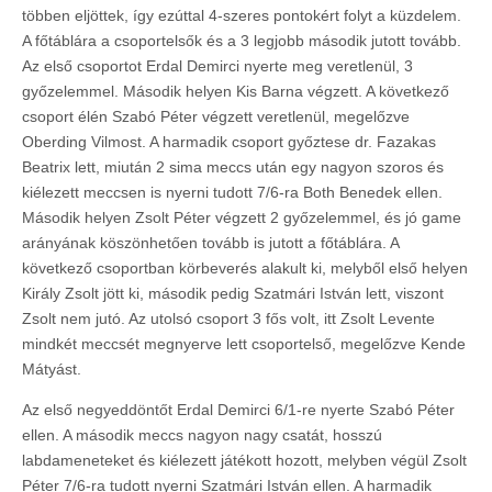
többen eljöttek, így ezúttal 4-szeres pontokért folyt a küzdelem.
A főtáblára a csoportelsők és a 3 legjobb második jutott tovább.
Az első csoportot Erdal Demirci nyerte meg veretlenül, 3
győzelemmel. Második helyen Kis Barna végzett. A következő
csoport élén Szabó Péter végzett veretlenül, megelőzve
Oberding Vilmost. A harmadik csoport győztese dr. Fazakas
Beatrix lett, miután 2 sima meccs után egy nagyon szoros és
kiélezett meccsen is nyerni tudott 7/6-ra Both Benedek ellen.
Második helyen Zsolt Péter végzett 2 győzelemmel, és jó game
arányának köszönhetően tovább is jutott a főtáblára. A
következő csoportban körbeverés alakult ki, melyből első helyen
Király Zsolt jött ki, második pedig Szatmári István lett, viszont
Zsolt nem jutó. Az utolsó csoport 3 fős volt, itt Zsolt Levente
mindkét meccsét megnyerve lett csoportelső, megelőzve Kende
Mátyást.
Az első negyeddöntőt Erdal Demirci 6/1-re nyerte Szabó Péter
ellen. A második meccs nagyon nagy csatát, hosszú
labdameneteket és kiélezett játékott hozott, melyben végül Zsolt
Péter 7/6-ra tudott nyerni Szatmári István ellen. A harmadik