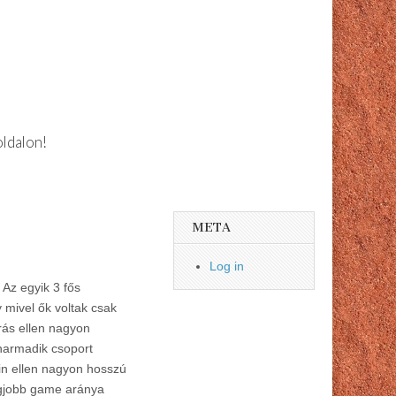
oldalon!
META
Log in
 Az egyik 3 fős
 mivel ők voltak csak
rás ellen nagyon
 harmadik csoport
in ellen nagyon hosszú
Legjobb game aránya