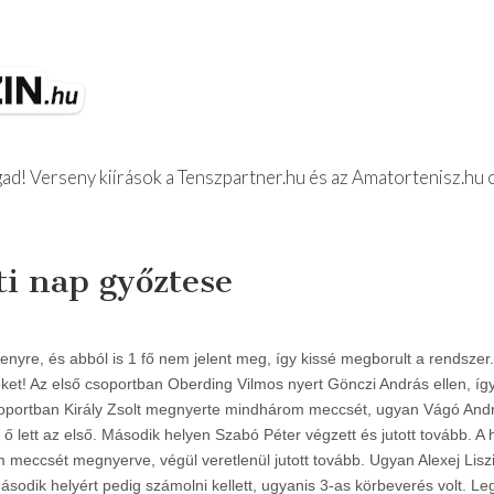
d! Verseny kiírások a Tenszpartner.hu és az Amatortenisz.hu 
z Beszámolók
i nap győztese
nyre, és abból is 1 fő nem jelent meg, így kissé megborult a rendszer.
ket! Az első csoportban Oberding Vilmos nyert Gönczi András ellen, így
 csoportban Király Zsolt megnyerte mindhárom meccsét, ugyan Vágó And
ő lett az első. Második helyen Szabó Péter végzett és jutott tovább. A
meccsét megnyerve, végül veretlenül jutott tovább. Ugyan Alexej Lisz
ásodik helyért pedig számolni kellett, ugyanis 3-as körbeverés volt. 