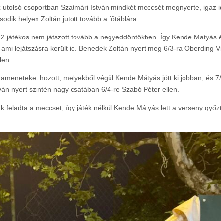
 Az utolsó csoportban Szatmári István mindkét meccsét megnyerte, igaz 
dik helyen Zoltán jutott tovább a főtáblára.
án 2 játékos nem játszott tovább a negyeddöntőkben. Így Kende Matyás é
, ami lejátszásra került id. Benedek Zoltán nyert meg 6/3-ra Oberding V
len.
ameneteket hozott, melyekből végül Kende Mátyás jött ki jobban, és 7
stván nyert szintén nagy csatában 6/4-re Szabó Péter ellen.
k feladta a meccset, így játék nélkül Kende Mátyás lett a verseny győz