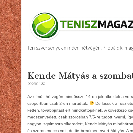
Teniszversenyek minden hétvégén. Próbáld ki maga
Amatőr Tenis
Skip
Main
to
menu
Kende Mátyás a szombat
content
2025.04.30
Az elműlt hétvégén mindössze 14-en jelentkeztek a verse
csoportban csak 2-en maradtak.
De lássuk a részlete
ketten, továbbjutást ért mindkettőjüknek. A következő
megszenvedett, csak szorosban 7/5-re tudott nyerni, így 
nagyon izgalmasra sikeredett, Kende Mátyás mindhárom 
és szoros meccs volt, de tie-breakben nyert Mátyás. A m