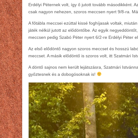
Erdélyi Péternek volt, így ő jutott tovább másodikként.
csak nagyon nehezen, szoros meccsen nyert 9/8-ra. Máso
A főtábla meccsei ezúttal kissé foghíjasak voltak, miut
játék nélkül jutott az elődöntőbe. Az egyik negyeddöntőt
meccsen pedig Szabó Péter nyert 6/2-re Erdélyi Péter el
Az első elődöntő nagyon szoros meccset és hosszú labd
meccset. A másik elődöntő is szoros volt, itt Szatmári I
A döntő sajnos nem került lejátszásra, Szatmári Istvánna
győztesnek és a dobogósoknak is!