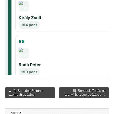
Post
← Ifj. Benedek Zoltán a
Ifj. Benedek Zoltán az
szombati győztes
“arany” hétvége győztese →
navigation
META