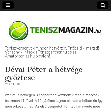
Teniszversenyek minden hétvégén. Próbáld ki magad!
Verseny kiírások a Tenszpartner.hu és az
Amatőr Tenisz
Amatortenisz.hu oldalon!
Beszámolók
Dévai Péter a hétvége
győztese
2025.11.28
Az elmúlt hétvégén 3 csoportban kezdődtek meg a meccsek,
összesen 11 fővel. A 12. játékos sajnos elakadt a hóban és így
nem érkezett meg. Az első csoportot Tóth Zoltán nyerte meg