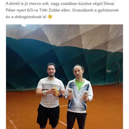
A döntő is jó meccs volt, nagy csatában küzdve végül Dévai
Péter nyert 6/3-ra Tóth Zoltán ellen. Gratulálunk a győztesnek
és a dobogósoknak is!