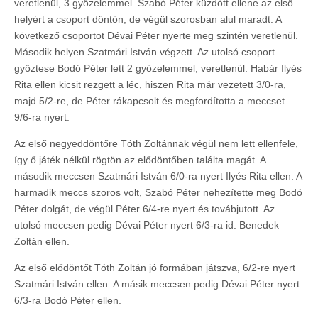
veretlenül, 3 győzelemmel. Szabó Péter küzdött ellene az első
helyért a csoport döntőn, de végül szorosban alul maradt. A
következő csoportot Dévai Péter nyerte meg szintén veretlenül.
Második helyen Szatmári István végzett. Az utolsó csoport
győztese Bodó Péter lett 2 győzelemmel, veretlenül. Habár Ilyés
Rita ellen kicsit rezgett a léc, hiszen Rita már vezetett 3/0-ra,
majd 5/2-re, de Péter rákapcsolt és megfordította a meccset
9/6-ra nyert.
Az első negyeddöntőre Tóth Zoltánnak végül nem lett ellenfele,
így ő játék nélkül rögtön az elődöntőben találta magát. A
második meccsen Szatmári István 6/0-ra nyert Ilyés Rita ellen. A
harmadik meccs szoros volt, Szabó Péter nehezítette meg Bodó
Péter dolgát, de végül Péter 6/4-re nyert és továbjutott. Az
utolsó meccsen pedig Dévai Péter nyert 6/3-ra id. Benedek
Zoltán ellen.
Az első elődöntőt Tóth Zoltán jó formában játszva, 6/2-re nyert
Szatmári István ellen. A másik meccsen pedig Dévai Péter nyert
6/3-ra Bodó Péter ellen.