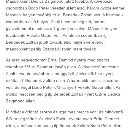
Másodikként Dedics Zsigmond jutott tovább. A következő
csoportban Bodó Péter veretlenül lett első, három győzelemmel.
Második helyen továbbjutó id. Benedek Zoltán volt. A harmadik
csoportban első helyen Zsolt Levente végzett, három
győzelemmel mindössze 1 gamet veszítve. Második helyen
továbbjutó Fekete Gábor volt. Az utolsó csoportban ifj.
Bendedek Zoltán jutott tovább első helyen veretlenül,
másodikként pedig Szatmári István ment tovább.
Az első negyeddöntőt Erdal Demirci nyerte meg szoros
csatában 6/3-ra Szatmári István ellen. A következő meccsen
Zsolt Levente továbbra is meggyőző játékkal 6/1-re nyert,
ezúttal id. Benedek Zoltán ellen. A harmadik meccs is szoros
volt, de végül Bodó Péter 6/3-ra nyert Fekete Gábor ellen. Az
utolsó meccsen pedig ifj. Benedek Zoltán nyert 6/2-re Dedics
Zsigmond ellen.
Mindkét elődöntő szoros és izgalmas meccs volt, és mindkettő
6/3-ra végződött. Az elsőn Zsolt Levente nyert Erdal Demirci
ellen, a másodikon pedig ifj. Benedek Zoltán Bodó Péter ellen.