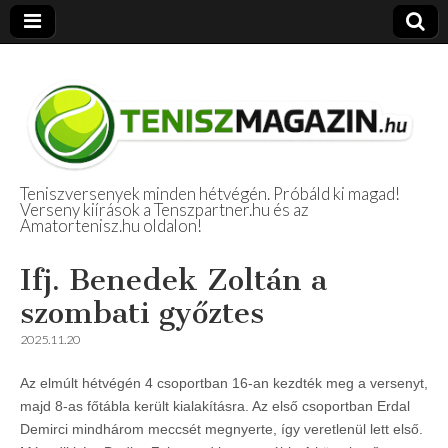
Teniszversenyek minden hétvégén. Próbáld ki magad!
Verseny kiírások a Tenszpartner.hu és az
Amatőr Tenisz
Amatortenisz.hu oldalon!
Beszámolók
Ifj. Benedek Zoltán a
szombati győztes
2025.11.20
Az elmúlt hétvégén 4 csoportban 16-an kezdték meg a versenyt,
majd 8-as főtábla került kialakításra. Az első csoportban Erdal
Demirci mindhárom meccsét megnyerte, így veretlenül lett első.