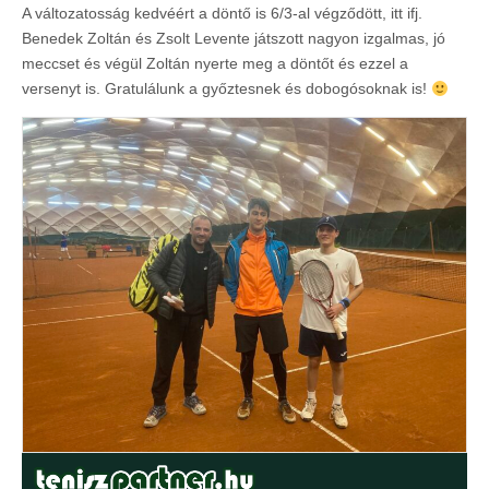
A változatosság kedvéért a döntő is 6/3-al végződött, itt ifj.
Benedek Zoltán és Zsolt Levente játszott nagyon izgalmas, jó
meccset és végül Zoltán nyerte meg a döntőt és ezzel a
versenyt is. Gratulálunk a győztesnek és dobogósoknak is!