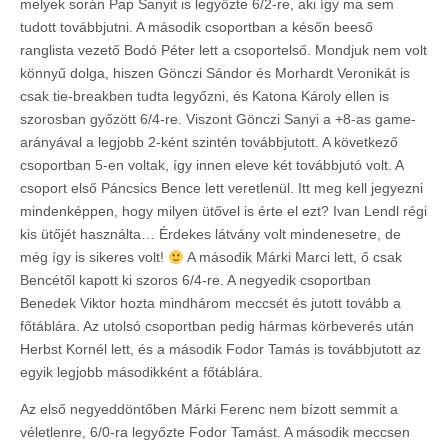
melyek során Pap Sanyit is legyőzte 6/2-re, aki így ma sem
tudott továbbjutni. A második csoportban a későn beeső
ranglista vezető Bodó Péter lett a csoportelső. Mondjuk nem volt
könnyű dolga, hiszen Gönczi Sándor és Morhardt Veronikát is
csak tie-breakben tudta legyőzni, és Katona Károly ellen is
szorosban győzött 6/4-re. Viszont Gönczi Sanyi a +8-as game-
arányával a legjobb 2-ként szintén továbbjutott. A következő
csoportban 5-en voltak, így innen eleve két továbbjutó volt. A
csoport első Páncsics Bence lett veretlenül. Itt meg kell jegyezni
mindenképpen, hogy milyen ütővel is érte el ezt? Ivan Lendl régi
kis ütőjét használta… Érdekes látvány volt mindenesetre, de
még így is sikeres volt!
A második Márki Marci lett, ő csak
Bencétől kapott ki szoros 6/4-re. A negyedik csoportban
Benedek Viktor hozta mindhárom meccsét és jutott tovább a
főtáblára. Az utolsó csoportban pedig hármas körbeverés után
Herbst Kornél lett, és a második Fodor Tamás is továbbjutott az
egyik legjobb másodikként a főtáblára.
Az első negyeddöntőben Márki Ferenc nem bízott semmit a
véletlenre, 6/0-ra legyőzte Fodor Tamást. A második meccsen