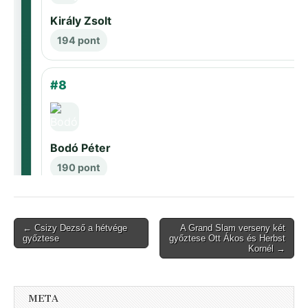
Post
← Csizy Dezső a hétvége
A Grand Slam verseny két
győztese
győztese Ott Ákos és Herbst
navigation
Kornél →
META