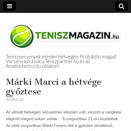
Teniszversenyek minden hétvégén. Próbáld ki magad!
Verseny kiírások a Tenszpartner.hu és az
Amatőr Tenisz
Amatortenisz.hu oldalon!
Beszámolók
Márki Marci a hétvége
győztese
2018.01.24
Az elmúlt hétvégén kényelmes létszám volt, viszont a ranglista
elejéről megint sokan voltak… 5 csoportban 21-en küzdöttek..
Az első csoportban Márki Ferenc lett a győztes veretlenül,