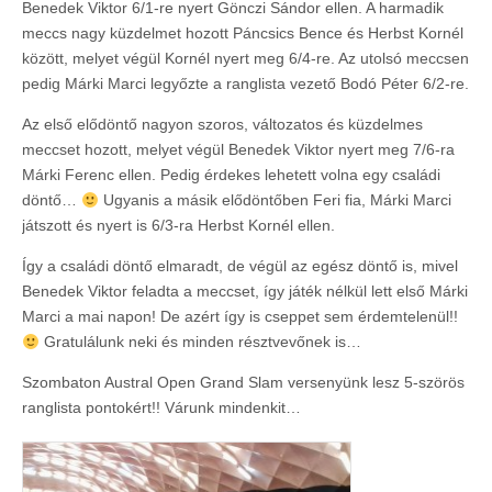
Benedek Viktor 6/1-re nyert Gönczi Sándor ellen. A harmadik
meccs nagy küzdelmet hozott Páncsics Bence és Herbst Kornél
között, melyet végül Kornél nyert meg 6/4-re. Az utolsó meccsen
pedig Márki Marci legyőzte a ranglista vezető Bodó Péter 6/2-re.
Az első elődöntő nagyon szoros, változatos és küzdelmes
meccset hozott, melyet végül Benedek Viktor nyert meg 7/6-ra
Márki Ferenc ellen. Pedig érdekes lehetett volna egy családi
döntő…
Ugyanis a másik elődöntőben Feri fia, Márki Marci
játszott és nyert is 6/3-ra Herbst Kornél ellen.
Így a családi döntő elmaradt, de végül az egész döntő is, mivel
Benedek Viktor feladta a meccset, így játék nélkül lett első Márki
Marci a mai napon! De azért így is cseppet sem érdemtelenül!!
Gratulálunk neki és minden résztvevőnek is…
Szombaton Austral Open Grand Slam versenyünk lesz 5-szörös
ranglista pontokért!! Várunk mindenkit…