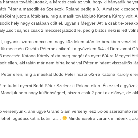
 hárman továbbjutottak, a kérdés csak az volt, hogy ki hányadik helye
Osváth Péter a második és Szeleczki Roland pedig a 3. A második csop
sőként jutott a főtáblára, míg a másik továbbjutó Katona Károly volt. 
sodik hely nagy csatában dőlt el, ugyanis Megyeri Attila csak tie-break
Király Zsolt sajnos csak 2 meccset játszott le, pedig biztos neki is lett vo
, ugyanis szoros meccsen, nagy küzdelem után tie-breakben veszített
odik meccsén Osváth Péternek sikerült a győzelem 6/4-el Dorozsmai Gábor
ő meccsén Katona Károly rázta meg magát és nyert 6/4-re Megyeri Attil
olt ellen, aki talán már nem bírta kondival Péter mindent visszaütős j
 Péter ellen, míg a másikat Bodó Péter hozta 6/2-re Katona Károly elle
6/2-re tudott nyerni Bodó Péter Szeleczki Roland ellen. És ezzel a győ
t! Mondjuk nem nagy különbséggel, hiszen csak 2 pont az előnye, de akk
ő versenyünk, ami ugye Grand Slam verseny lesz 5x-ös szerezhető rangl
 lehet fogadásokat is kötni rá….
Mindenesetre várunk mindenkit, aki