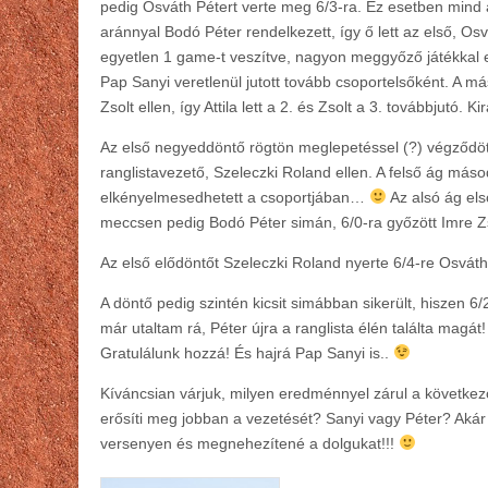
pedig Osváth Pétert verte meg 6/3-ra. Ez esetben mind a
aránnyal Bodó Péter rendelkezett, így ő lett az első, 
egyetlen 1 game-t veszítve, nagyon meggyőző játékkal el
Pap Sanyi veretlenül jutott tovább csoportelsőként. A má
Zsolt ellen, így Attila lett a 2. és Zsolt a 3. továbbjutó. 
Az első negyeddöntő rögtön meglepetéssel (?) végződött
ranglistavezető, Szeleczki Roland ellen. A felső ág más
elkényelmesedhetett a csoportjában…
Az alsó ág els
meccsen pedig Bodó Péter simán, 6/0-ra győzött Imre Zs
Az első elődöntőt Szeleczki Roland nyerte 6/4-re Osváth
A döntő pedig szintén kicsit simábban sikerült, hiszen 
már utaltam rá, Péter újra a ranglista élén találta magá
Gratulálunk hozzá! És hajrá Pap Sanyi is..
Kíváncsian várjuk, milyen eredménnyel zárul a következ
erősíti meg jobban a vezetését? Sanyi vagy Péter? Akár
versenyen és megnehezítené a dolgukat!!!