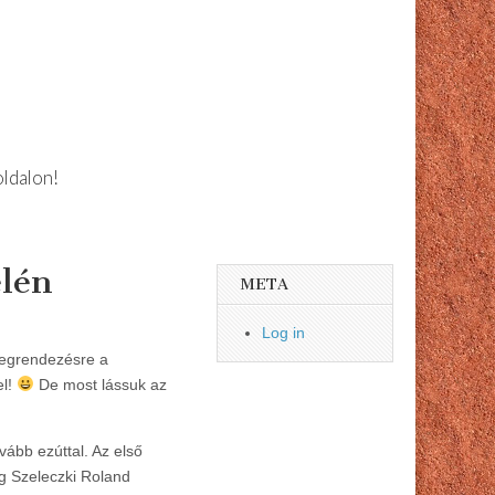
oldalon!
élén
META
Log in
megrendezésre a
el!
De most lássuk az
vább ezúttal. Az első
íg Szeleczki Roland