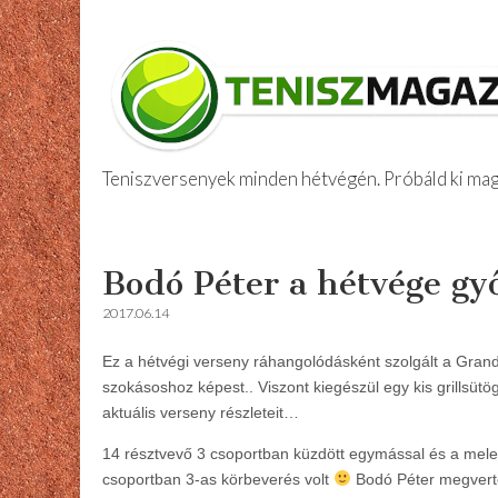
Teniszversenyek minden hétvégén. Próbáld ki maga
Amatőr Tenis
Skip
Main
to
menu
Bodó Péter a hétvége győz
content
2017.06.14
Ez a hétvégi verseny ráhangolódásként szolgált a Gran
szokásoshoz képest.. Viszont kiegészül egy kis grillsütög
aktuális verseny részleteit…
14 résztvevő 3 csoportban küzdött egymással és a mel
csoportban 3-as körbeverés volt
Bodó Péter megverte 