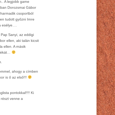
n.. A legjobb game
ortban Dorozsmai Gábor
A harmadik csoportból
ben tudott győzni Imre
lna esélye….
 Pap Sanyi, az eddigi
 ellen, aki talán kicsit
a ellen. A másik
átékát…
n.
zelemmel, ahogy a címben
or is ő az első!!!
ista pontokkal!!!! Ki
 részt venne a