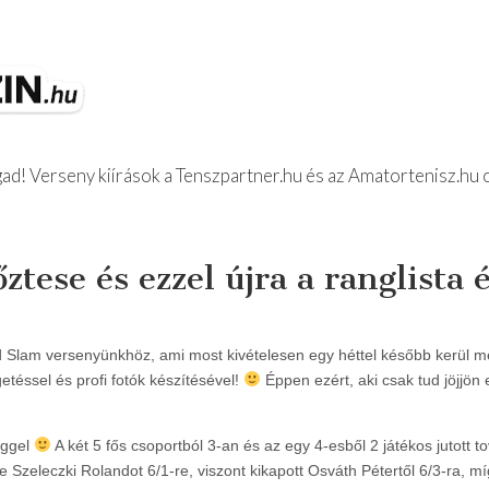
d! Verseny kiírások a Tenszpartner.hu és az Amatortenisz.hu 
z Beszámolók
tese és ezzel újra a ranglista 
d Slam versenyünkhöz, ami most kivételesen egy héttel később kerül 
etéssel és profi fotók készítésével!
Éppen ezért, aki csak tud jöjjön 
eggel
A két 5 fős csoportból 3-an és az egy 4-esből 2 játékos jutott to
Szeleczki Rolandot 6/1-re, viszont kikapott Osváth Pétertől 6/3-ra, m