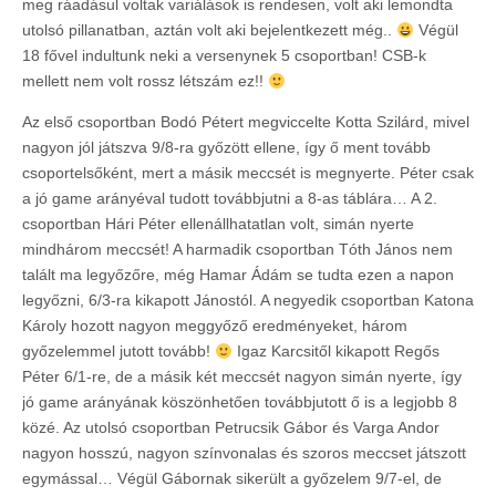
meg ráadásul voltak variálások is rendesen, volt aki lemondta
utolsó pillanatban, aztán volt aki bejelentkezett még..
Végül
18 fővel indultunk neki a versenynek 5 csoportban! CSB-k
mellett nem volt rossz létszám ez!!
Az első csoportban Bodó Pétert megviccelte Kotta Szilárd, mivel
nagyon jól játszva 9/8-ra győzött ellene, így ő ment tovább
csoportelsőként, mert a másik meccsét is megnyerte. Péter csak
a jó game arányéval tudott továbbjutni a 8-as táblára… A 2.
csoportban Hári Péter ellenállhatatlan volt, simán nyerte
mindhárom meccsét! A harmadik csoportban Tóth János nem
talált ma legyőzőre, még Hamar Ádám se tudta ezen a napon
legyőzni, 6/3-ra kikapott Jánostól. A negyedik csoportban Katona
Károly hozott nagyon meggyőző eredményeket, három
győzelemmel jutott tovább!
Igaz Karcsitől kikapott Regős
Péter 6/1-re, de a másik két meccsét nagyon simán nyerte, így
jó game arányának köszönhetően továbbjutott ő is a legjobb 8
közé. Az utolsó csoportban Petrucsik Gábor és Varga Andor
nagyon hosszú, nagyon színvonalas és szoros meccset játszott
egymással… Végül Gábornak sikerült a győzelem 9/7-el, de