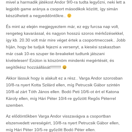
mivel a harmadik játékost Andor 9/0-ra tudta legyőzni, neki lett a
legjobb game aránya a csoport másodikok között, így simán
készülhetett a negyeddöntőkre..
És mint az elején megjegyeztem már, ez egy furcsa nap volt,
rengeteg kavarással, és nagyon hosszú szoros mérkőzésekkel,
így kb. 20.30 volt már mire véget értek a csoportmeccsek.. Jobb
híján, hogy be tudjuk fejezni a versenyt, a kiesési szakaszban
már csak 10-es szuper tie-breakeket tudtunk játszani
kívételesen! Ezúton is köszönöm mindenki megértését, és
segítőkész hozzáállását!!!!!!!!!
Akkor lássuk hogy is alakult ez a rész.. Varga Andor szorosban
10/8-ra nyert Kotta Szilárd ellen, míg Petrucsik Gábor szintén
10/8-al zárt Tóth János ellen. Bodó Peti 10/6-ot ért el Katona
Károly ellen, míg Hári Péter 10/4-re győzött Regős Péterrel
szemben.
Az elődöntőkben Varga Andor visszavágva a csoportban
elszenvedett vereségért, 10/8-ra nyert Petrucsik Gábor ellen,
míg Hári Péter 10/5-re győzőtt Bodó Péter ellen.