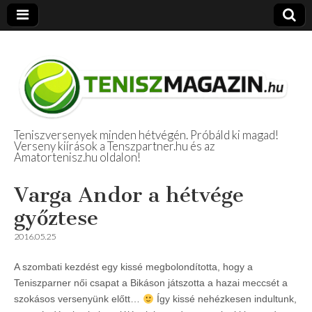
Teniszversenyek minden hétvégén. Próbáld ki magad!
Verseny kiírások a Tenszpartner.hu és az
Amatőr Tenisz
Amatortenisz.hu oldalon!
Beszámolók
Varga Andor a hétvége
győztese
2016.05.25
A szombati kezdést egy kissé megbolondította, hogy a
Teniszparner női csapat a Bikáson játszotta a hazai meccsét a
szokásos versenyünk előtt…
Így kissé nehézkesen indultunk,