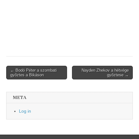
Post
← Bodó Péter a szombati
Nayden Zhekov a hétvége
győztes a Bikáson
győztese →
navigation
META
Log in