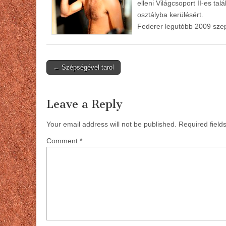
elleni Világcsoport II-es t
osztályba kerülésért.
Federer legutóbb 2009 sze
Post
← Szépségével tarol
navigation
Leave a Reply
Your email address will not be published.
Required fiel
Comment
*