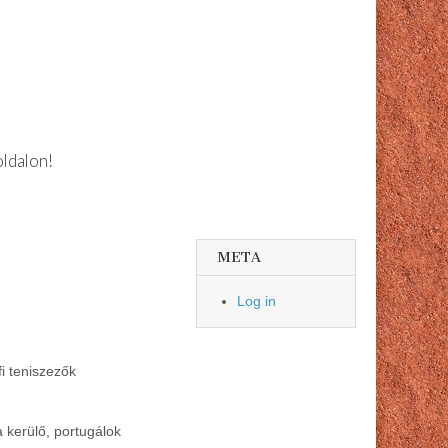
oldalon!
META
Log in
i teniszezők
a kerülő, portugálok