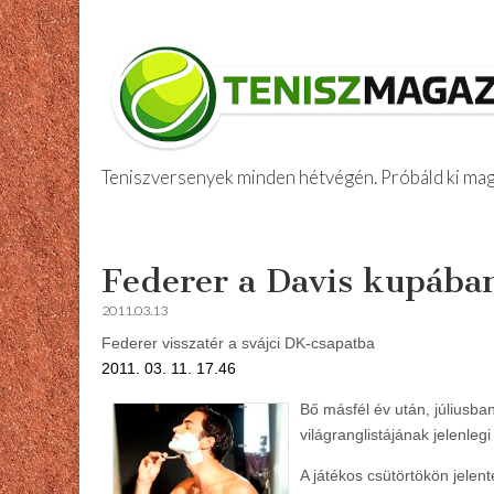
Teniszversenyek minden hétvégén. Próbáld ki maga
Amatőr Tenis
Skip
Main
to
menu
Federer a Davis kupába
content
2011.03.13
Federer visszatér a svájci DK-csapatba
2011. 03. 11. 17.46
Bő másfél év után, júliusba
világranglistájának jelenleg
A játékos csütörtökön jelent