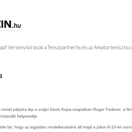
d! Verseny kiírások a Tenszpartner.hu és az Amatortenisz.hu 
z Beszámolók
n
n ismét pályára lép a svájci Davis Kupa-csapatban Roger Federer, a férf
i második helyezettje.
ette be, hogy az együttes rendelkezésére áll majd a július 8-10-én sorr