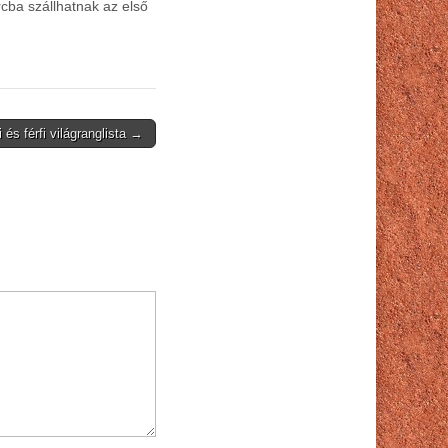
cba szállhatnak az első
 és férfi világranglista →