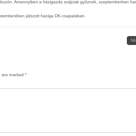
alálkozón. Amennyiben a házigazda svájciak győznek, szeptemberben har
ptemberében játszott hazája DK-csapatában.
Női
ds are marked
*