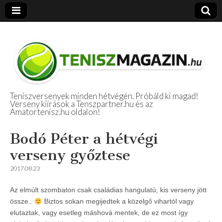
Teniszversenyek minden hétvégén. Próbáld ki magad!
Verseny kiírások a Tenszpartner.hu és az
Amatőr Tenisz
Amatortenisz.hu oldalon!
Beszámolók
Bodó Péter a hétvégi
verseny győztese
2017.08.23
Az elmúlt szombaton csak családias hangulatú, kis verseny jött
össze..
Biztos sokan megijedtek a közelgő vihartól vagy
elutaztak, vagy esetleg máshová mentek, de ez most így