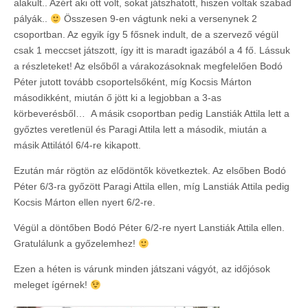
alakult.. Azért aki ott volt, sokat játszhatott, hiszen voltak szabad
pályák..
Összesen 9-en vágtunk neki a versenynek 2
csoportban. Az egyik így 5 fősnek indult, de a szervező végül
csak 1 meccset játszott, így itt is maradt igazából a 4 fő. Lássuk
a részleteket! Az elsőből a várakozásoknak megfelelően Bodó
Péter jutott tovább csoportelsőként, míg Kocsis Márton
másodikként, miután ő jött ki a legjobban a 3-as
körbeverésből… A másik csoportban pedig Lanstiák Attila lett a
győztes veretlenül és Paragi Attila lett a második, miután a
másik Attilától 6/4-re kikapott.
Ezután már rögtön az elődöntők következtek. Az elsőben Bodó
Péter 6/3-ra győzött Paragi Attila ellen, míg Lanstiák Attila pedig
Kocsis Márton ellen nyert 6/2-re.
Végül a döntőben Bodó Péter 6/2-re nyert Lanstiák Attila ellen.
Gratulálunk a győzelemhez!
Ezen a héten is várunk minden játszani vágyót, az időjósok
meleget ígérnek!