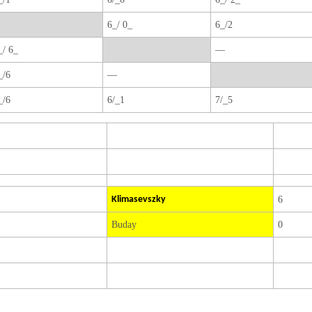
6_/ 0_
6_/2
_/ 6_
—
_/6
—
_/6
6/_1
7/_5
Klimasevszky
6
Buday
0