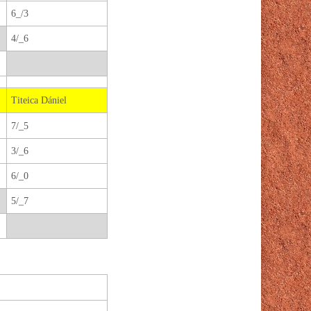
6_/3
4/_6
Titeica Dániel
7/_5
3/_6
6/_0
5/_7