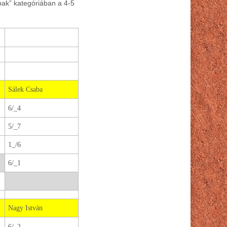
bak” kategóriában a 4-5
Sálek Csaba
6/_4
5/_7
1_/6
6/_1
Nagy István
6/_2