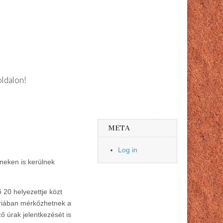
oldalon!
META
Log in
neken is kerülnek
 20 helyezettje közt
óriában mérkőzhetnek a
ő úrak jelentkezését is