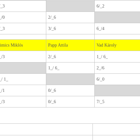
/_3
6/_2
_/0
2/_6
/_3
3/_6
6_/4
imics Miklós
Papp Attila
Vad Károly
_/3
2/_6
1_/ 6_
1_/ 6_
2_/6
_/ 1_
6/_0
_/1
0/_6
_/3
0/_6
7/_5