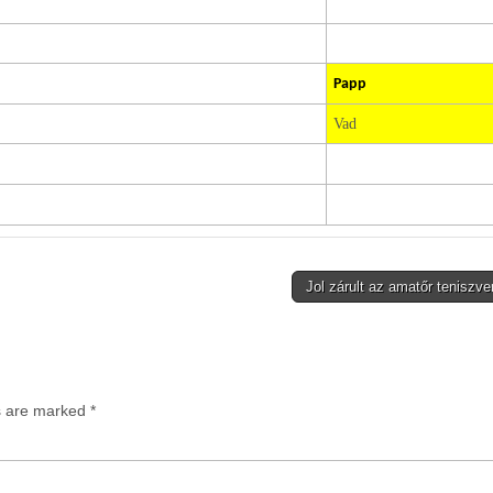
Papp
Vad
Jol zárult az amatőr tenisz
ds are marked
*