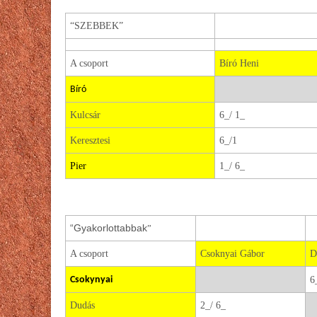
“SZEBBEK”
A csoport
Bíró Heni
Bíró
Kulcsár
6_/ 1_
Keresztesi
6_/1
Pier
1_/ 6_
“Gyakorlottabbak
”
A csoport
Csoknyai Gábor
D
Csokynyai
6
Dudás
2_/ 6_