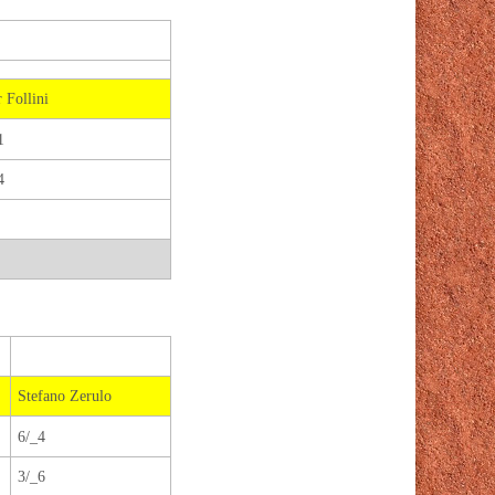
r Follini
1
4
Stefano Zerulo
6/_4
3/_6