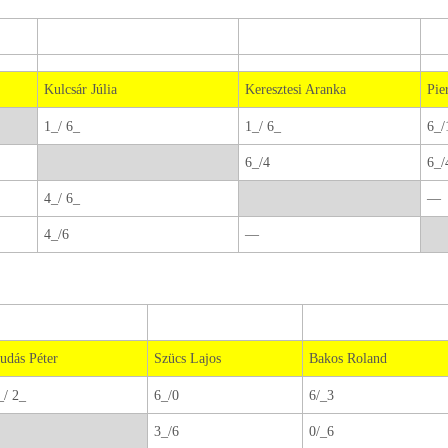
Kulcsár Júlia
Keresztesi Aranka
Pie
1_/ 6_
1_/ 6_
6_/
6_/4
6_/
4_/ 6_
—
4_/6
—
udás Péter
Szücs Lajos
Bakos Roland
_/ 2_
6_/0
6/_3
3_/6
0/_6