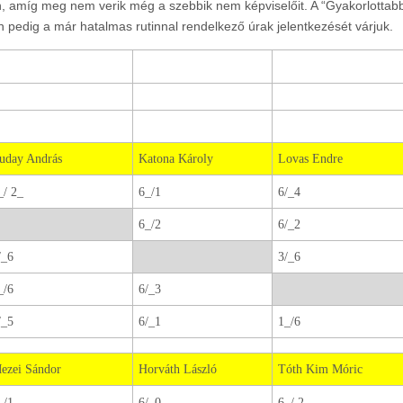
, amíg meg nem verik még a szebbik nem képviselőit. A “Gyakorlottab
n pedig a már hatalmas rutinnal rendelkező úrak jelentkezését várjuk.
uday András
Katona Károly
Lovas Endre
_/ 2_
6_/1
6/_4
6_/2
6/_2
/_6
3/_6
_/6
6/_3
/_5
6/_1
1_/6
ezei Sándor
Horváth László
Tóth Kim Móric
_/1
6/_0
6_/ 2_