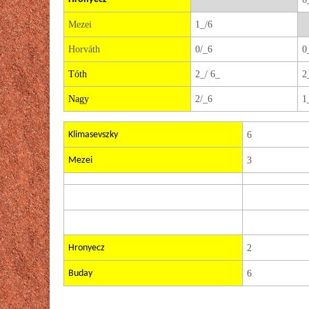
Mezei
1_/6
Horváth
0/_6
0
Tóth
2_/ 6_
2
Nagy
2/_6
1
Klimasevszky
6
Mezei
3
Hronyecz
2
Buday
6