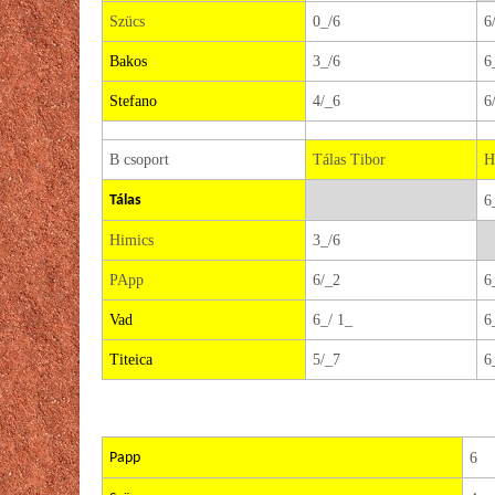
Szücs
0_/6
6
Bakos
3_/6
6
Stefano
4/_6
6
B csoport
Tálas Tibor
H
Tálas
6
Himics
3_/6
PApp
6/_2
6
Vad
6_/ 1_
6
Titeica
5/_7
6
Papp
6