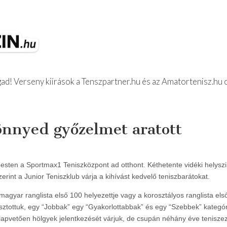
d! Verseny kiírások a Tenszpartner.hu és az Amatortenisz.hu 
z Beszámolók
nnyed győzelmet aratott
sten a Sportmax1 Teniszközpont ad otthont. Kéthetente vidéki helyszi
nt a Junior Teniszklub várja a kihívást kedvelő teniszbarátokat.
magyar ranglista első 100 helyezettje vagy a korosztályos ranglista első
osztottuk, egy “Jobbak” egy “Gyakorlottabbak” és egy “Szebbek” kateg
lapvetően hölgyek jelentkezését várjuk, de csupán néhány éve teniszez