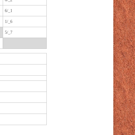
6/_1
1/_6
5/_7