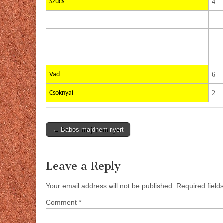
Szücs
4
Vad
6
Csoknyai
2
Post
← Babos majdnem nyert
navigation
Leave a Reply
Your email address will not be published.
Required fiel
Comment
*