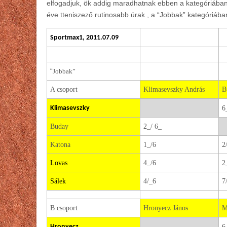
elfogadjuk, ök addig maradhatnak ebben a kategóriában
éve tteniszező rutinosabb úrak , a “Jobbak” kategóriába
Sportmax1, 2011.07.09
“
Jobbak”
A csoport
Klimasevszky András
B
Klimasevszky
6
Buday
2_/ 6_
Katona
1_/6
2
Lovas
4_/6
2
Sálek
4/_6
7
B csoport
Hronyecz János
M
Hronyecz
6