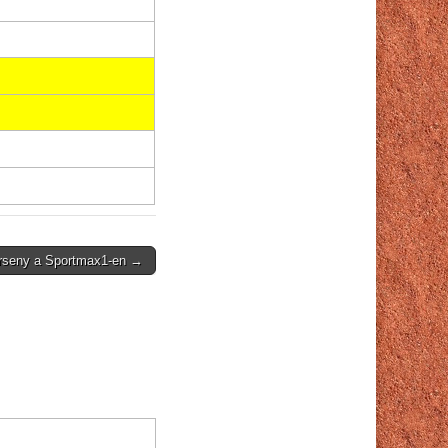
verseny a Sportmax1-en →