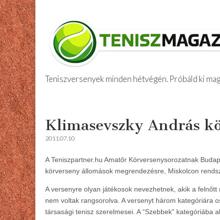
Teniszversenyek minden hétvégén. Próbáld ki maga
Amatőr Tenis
Skip
Main
to
menu
Klimasevszky András kö
content
2011.07.10
A Teniszpartner.hu Amatőr Körversenysorozatnak Budape
körverseny állomások megrendezésre, Miskolcon rendszeri
A versenyre olyan játékosok nevezhetnek, akik a felnőtt 
nem voltak rangsorolva. A versenyt három kategóriára 
társasági tenisz szerelmesei. A “Szebbek” kategóriába a