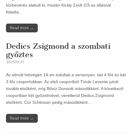
körbeverés alakult ki, miután Király Zsolt 2/3-as állásnál
feladta…
Read more →
Dedics Zsigmond a szombati
győztes
2025.09.25
Az elmúlt hétvégén 14-en indultak a versenyen, két 4 fős és két
3 fős csoportokban. Az első csoportból Tímár Levente jutott
tovább elsőként, míg Bővíz Dominik másodikként. A következő
csoportban két győzelmével, veretlenül Dedics Zsigmond
elsőként, Cor Schlösser pedig másodikként…
Read more →