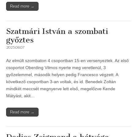
Read more →
Szatmári István a szombati
győztes
2025.08.07
Az elmúlt szombaton 4 csoportban 15-en versenyeztek. Az első
csoportot Oberding Vilmos nyerte meg veretlenül, 3
győzelemmel, második helyen pedig Francesco végzett. A
következő csoportban 3-an voltak, és id. Benedek Zoltán
mindkét meccsét megnyerve lett első, megelőzve Kende
Mátyást, akit…
Read more →