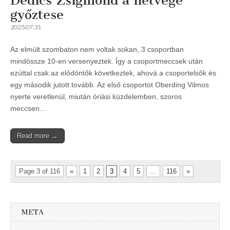
Dedics Zsigmond a hétvége
győztese
2025.07.31
Az elmúlt szombaton nem voltak sokan, 3 csoportban
mindössze 10-en versenyeztek. Így a csoportmeccsek után
ezúttal csak az elődöntők következtek, ahová a csoportelsők és
egy második jutott tovább. Az első csoportot Oberding Vilmos
nyerte veretlenül, miután óriási küzdelemben, szoros
meccsen…
Read more →
Page 3 of 116
«
1
2
3
4
5
…
116
»
META