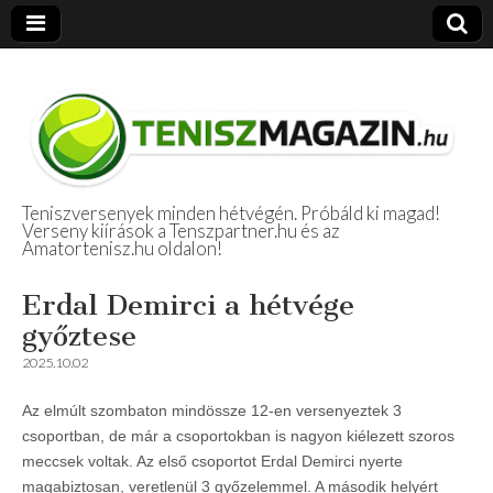
Teniszversenyek minden hétvégén. Próbáld ki magad!
Verseny kiírások a Tenszpartner.hu és az
Amatőr Tenisz
Amatortenisz.hu oldalon!
Beszámolók
Erdal Demirci a hétvége
győztese
2025.10.02
Az elmúlt szombaton mindössze 12-en versenyeztek 3
csoportban, de már a csoportokban is nagyon kiélezett szoros
meccsek voltak. Az első csoportot Erdal Demirci nyerte
magabiztosan, veretlenül 3 győzelemmel. A második helyért