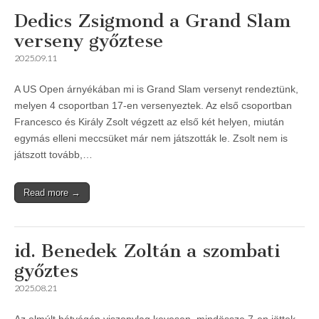
Dedics Zsigmond a Grand Slam
verseny győztese
2025.09.11
A US Open árnyékában mi is Grand Slam versenyt rendeztünk,
melyen 4 csoportban 17-en versenyeztek. Az első csoportban
Francesco és Király Zsolt végzett az első két helyen, miután
egymás elleni meccsüket már nem játszották le. Zsolt nem is
játszott tovább,…
Read more →
id. Benedek Zoltán a szombati
győztes
2025.08.21