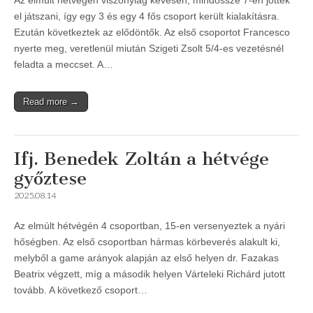
Az elmúlt hétvégén viszonylag kevesen, mindössze 7-en jöttek
el játszani, így egy 3 és egy 4 fős csoport került kialakításra.
Ezután következtek az elődöntők. Az első csoportot Francesco
nyerte meg, veretlenül miután Szigeti Zsolt 5/4-es vezetésnél
feladta a meccset. A…
Read more →
Ifj. Benedek Zoltán a hétvége
győztese
2025.08.14
Az elmúlt hétvégén 4 csoportban, 15-en versenyeztek a nyári
hőségben. Az első csoportban hármas körbeverés alakult ki,
melyből a game arányok alapján az első helyen dr. Fazakas
Beatrix végzett, míg a második helyen Várteleki Richárd jutott
tovább. A következő csoport…