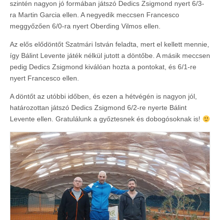
szintén nagyon jó formában játszó Dedics Zsigmond nyert 6/3-
ra Martin Garcia ellen. A negyedik meccsen Francesco
meggyőzően 6/0-ra nyert Oberding Vilmos ellen.
Az elős elődöntőt Szatmári István feladta, mert el kellett mennie,
így Bálint Levente játék nélkül jutott a döntőbe. A másik meccsen
pedig Dedics Zsigmond kiválóan hozta a pontokat, és 6/1-re
nyert Francesco ellen.
A döntőt az utóbbi időben, és ezen a hétvégén is nagyon jól,
határozottan játszó Dedics Zsigmond 6/2-re nyerte Bálint
Levente ellen. Gratulálunk a győztesnek és dobogósoknak is!