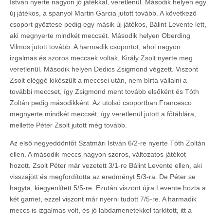
István nyerte nagyon jó játékkal, veretlenül. Második helyen egy
új játékos, a spanyol Martin Garcia jutott tovább. A következő
csoport győztese pedig egy másik új játékos, Bálint Levente lett,
aki megnyerte mindkét meccsét. Második helyen Oberding
Vilmos jutott tovább. A harmadik csoportot, ahol nagyon
izgalmas és szoros meccsek voltak, Király Zsolt nyerte meg
veretlenül. Második helyen Dedics Zsigmond végzett. Viszont
Zsolt eléggé kikészült a meccsei után, nem bírta vállalni a
további meccset, így Zsigmond ment tovább elsőként és Tóth
Zoltán pedig másodikként. Az utolsó csoportban Francesco
megnyerte mindkét meccsét, így veretlenül jutott a főtáblára,
mellette Péter Zsolt jutott még tovább.
Az első negyeddöntőt Szatmári István 6/2-re nyerte Tóth Zoltán
ellen. A második meccs nagyon szoros, változatos játékot
hozott. Zsolt Péter már vezetett 3/1-re Bálint Levente ellen, aki
visszajött és megfordította az eredményt 5/3-ra. De Péter se
hagyta, kiegyenlített 5/5-re. Ezután viszont újra Levente hozta a
két gamet, ezzel viszont már nyerni tudott 7/5-re. A harmadik
meccs is izgalmas volt, és jó labdamenetekkel tarkított, itt a