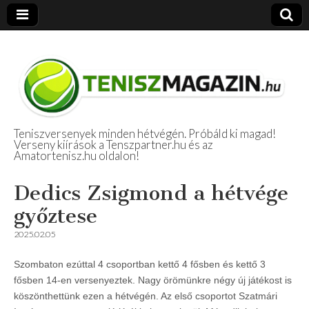
Teniszversenyek minden hétvégén. Próbáld ki magad!
Verseny kiírások a Tenszpartner.hu és az
Amatőr Tenisz
Amatortenisz.hu oldalon!
Beszámolók
Dedics Zsigmond a hétvége
győztese
2025.02.05
Szombaton ezúttal 4 csoportban kettő 4 fősben és kettő 3
fősben 14-en versenyeztek. Nagy örömünkre négy új játékost is
köszönthettünk ezen a hétvégén. Az első csoportot Szatmári